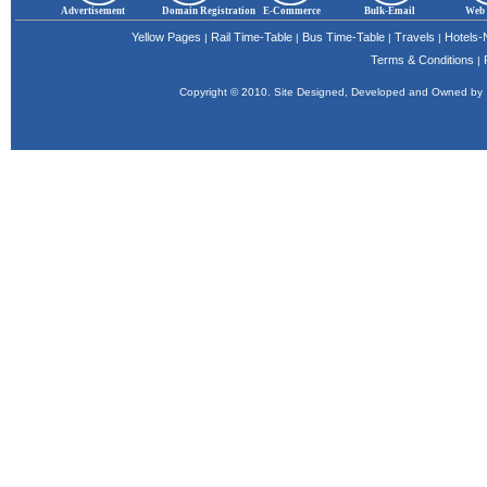
Advertisement
Domain Registration
E-Commerce
Bulk-Email
Web 
Yellow Pages
Rail Time-Table
Bus Time-Table
Travels
Hotels
|
|
|
|
Terms & Conditions
|
Copyright © 2010. Site Designed, Developed and Owned b