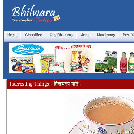
Home
Classified
City Directory
Jobs
Matrimony
Post Y
Interesting Things [ दिलचस्प बातें ]