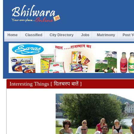
Home
Classified
City Directory
Jobs
Matrimony
Post Y
Interesting Things [ दिलचस्प बातें ]