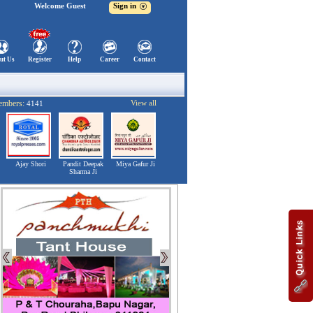
Welcome Guest
Sign in
ut Us
Register
Help
Career
Contact
embers:
View all
4141
Ajay Shori
Pandit Deepak
Miya Gafur Ji
Sharma Ji