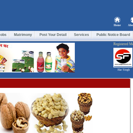
Home
Abo
Jobs
Matrimony
Post Your Detail
Services
Public Notice Board
Registered M
Har Singh