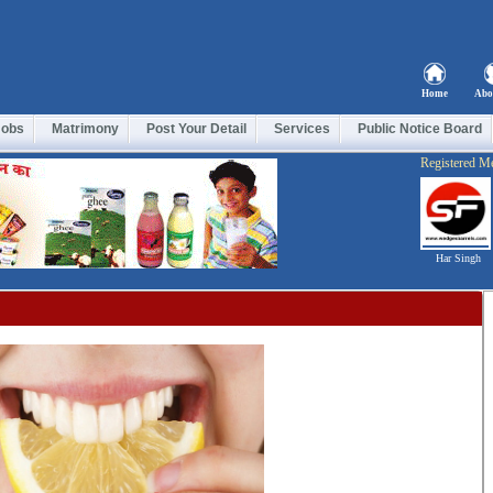
Home
Abo
Jobs
Matrimony
Post Your Detail
Services
Public Notice Board
Registered M
Har Singh