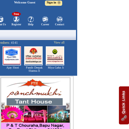
Welcome Guest
Sign in
ut Us
Register
Help
Career
Contact
embers:
View all
4141
Ajay Shori
Pandit Deepak
Miya Gafur Ji
Sharma Ji